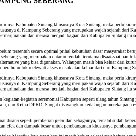
AMPUNG SEBERANG
rdirinya Kabupaten Sintang khususnya Kota Sintang, maka perlu kiranya
usnya di Kampung Seberang yang merupakan wajah sejarah dari Kabupa
ermarjinalkan dan merasa menjadi bagian dari Kabupaten Sintang itu se
lum tersentuh secara optimal prihal kebutuhan dasar masyarakat berup
g seberang yang merupakan dataran rendah. terutama disaat-saat banji
n alternative yang bisa digunakan. Walaupun masih bisa keluar dari kur
perahu untuk melewati akses masuk atau keluar dari dari Kampung S
rdirinya Kabupaten Sintang khususnya Kota Sintang, maka perlu kiranya
usnya di Kampung Seberang yang merupakan wajah sejarah dari Kabupa
ermarjinalkan dan merasa menjadi bagian dari Kabupaten Sintang itu se
n kegiatan-kegiatan seremonial Kabupaten seperti ulang tahun Sintang
Sekda, dan Ketua DPRD. Sangat disayangkan kedatangan mereka pada ev
l disana seperti pemberian gelar dan sebagainya, tercatat sudah bebe
mberikan efek dan dampak besar untuk pembangunan khususnya pembang