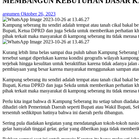
MEMBANGUN KEBUTUHAN DASAR K
argumen
Oktober 26, 2023
Kampung seberang itu sendiri adalah tempat atau tanah cikal bakal be
Bupati, Ketua DPRD dan juga Sekda untuk memberikan perhatian khus
pihak terkait maka masyarakat di kampong seberang itu tidak merasa t
Kurang lebih lima belas sampai dua puluh tahun Kampung Seberang be
tersebut sangat diperlukan karena kondisi geografis wilayah kampon
terjebak hingga kesulitan untuk beraktifitas karena tidak adanya jala
pembiayaan yang besar karena masyarakat menggunakan sampan atau 
Kampung seberang itu sendiri adalah tempat atau tanah cikal bakal be
Bupati, Ketua DPRD dan juga Sekda untuk memberikan perhatian khus
pihak terkait maka masyarakat di kampong seberang itu tidak merasa t
Perlu kita ingat bahwa di Kampung Seberang itu setiap tahun diadaka
dihadiri oleh Pemerintah Daerah seperti Bupati atau Wakil Bupati, 
tersentuh sedikitpun hatinya bahwa ini daerah perlu dibangun.
Sering pula diadakan kegiatan yang mendatangkan tokoh-tokoh nasiona
gelar hanyalah tinggal gelar, gelar yang diberikan juga tidak me