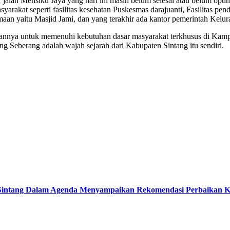
 jalan Mensiku Jaya yang hari ini masih belum selesai atau belum opti
syarakat seperti fasilitas kesehatan Puskesmas darajuanti, Fasilitas pe
aan yaitu Masjid Jami, dan yang terakhir ada kantor pemerintah Kelur
bannya untuk memenuhi kebutuhan dasar masyarakat terkhusus di Kamp
 Seberang adalah wajah sejarah dari Kabupaten Sintang itu sendiri.
intang Dalam Agenda Menyampaikan Rekomendasi Perbaikan Ke