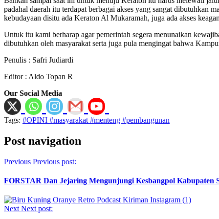
Bahkan sampai saat ini untuk menuju Keraton itu harus melewati jalur
padahal daerah itu terdapat berbagai akses yang sangat dibutuhkan ma
kebudayaan disitu ada Keraton Al Mukaramah, juga ada akses keagam
Untuk itu kami berharap agar pemerintah segera menunaikan kewaji
dibutuhkan oleh masyarakat serta juga pula mengingat bahwa Kampung
Penulis : Safri Judiardi
Editor : Aldo Topan R
Our Social Media
Tags:
#OPINI #masyarakat #menteng #pembangunan
Post navigation
Previous
Previous post:
FORSTAR Dan Jejaring Mengunjungi Kesbangpol Kabupaten S
Next
Next post: