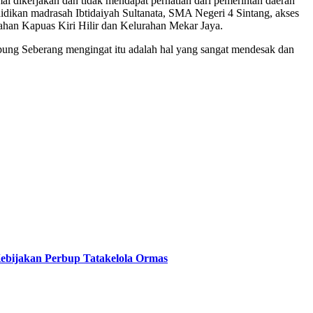
mal dikerjakan dan tidak mendapat perhatian dari pemerintah daerah
ndidikan madrasah Ibtidaiyah Sultanata, SMA Negeri 4 Sintang, akses
ahan Kapuas Kiri Hilir dan Kelurahan Mekar Jaya.
ung Seberang mengingat itu adalah hal yang sangat mendesak dan
bijakan Perbup Tatakelola Ormas