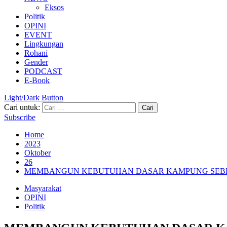
Eksos
Politik
OPINI
EVENT
Lingkungan
Rohani
Gender
PODCAST
E-Book
Light/Dark Button
Cari untuk:
Subscribe
Home
2023
Oktober
26
MEMBANGUN KEBUTUHAN DASAR KAMPUNG SEB
Masyarakat
OPINI
Politik