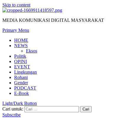
Skip to content
MEDIA KOMUNIKASI DIGITAL MASYARAKAT
Primary Menu
HOME
NEWS
Eksos
Politik
OPINI
EVENT
Lingkungan
Rohani
Gender
PODCAST
E-Book
Light/Dark Button
Cari untuk:
Subscribe