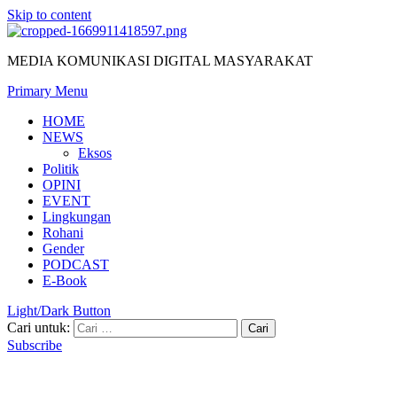
Skip to content
MEDIA KOMUNIKASI DIGITAL MASYARAKAT
Primary Menu
HOME
NEWS
Eksos
Politik
OPINI
EVENT
Lingkungan
Rohani
Gender
PODCAST
E-Book
Light/Dark Button
Cari untuk:
Subscribe