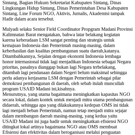
Sintang, Bagian Hukum Sekretariat Kabupaten Sintang, Dinas
Lingkungan Hidup Sintang, Dinas Pemerintahan Desa Kabupaten
Sintang, Line Forum NGO, Aktivis, Jurnalis, Akademisi tampak
Hadir dalam acara tersebut.
Mulyadi selaku Senior Field Coordinator Propgram Madani Provinsi
Kalimnatan Barat mengatakan, bahwa latar belakang kegiatan
karena keberadaan LSM sangat penting dan strategis untuk
kemajuan Indonesia dan Pemerintah masing-masing, dalam
keberhasilan dan kualitas pembangunan suatu daerah,katanya.
Ditambahkannya, Sejalan dengan ekonomi Indonesia lembaga
honor internasional tidak lagi menjadikan Indonesia sebagai Negara
prioritas, pasalnya dianggap bukan lagi Negara terbelakang,
ditambah lagi pendanaan dalam Negeri belum maksimal sehingga
perlu adanya kerjasama LSM dengan Pemerintah sebagai pilar
demokrasi pembangunan di daerah, oleh sebab itulah muncullah
program USAID Madani ini,kisahnya.
Menurutnya, yang utama bagaimana meningkatkan kapasitas NGO
secara lokal, dalam kontek untuk menjadi mitra utama pembangunan
didaerah, sehingga apa yang dilakukannya kedepan OMS ini tidak
lagi menjadi beban Pemerintah, namun tetap menjadi mitra sejajar
dalam membangun daerah masing-masing, yang kedua yaitu
USAID Madani ini juga hadir untuk meningkatkan efisiensi NGO
ditingkat lokal artinya bagaimana NGO atau OMS membuat
Efisiensi dan efektivitas dalam beroganisasi melalui penguatan