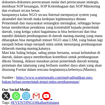
dokumen-dokumen perencanaan mulai dari perencanaan strategis,
membuat SOP keuangan, SOP Kelembagaan dan SOP Minotoring
dan evaluasi secara benar.
harapannya kalau NGO secara Internal mempunyai system yang
akuntabel dan bersih maka kedepan legitimasinya dimata
Pemerintah dan masyarakat semangkin meningkat, sehingga benar-
benar memberikan pemikiran yang konstruktif kepada pemerintah
daerah, yang ketiga yakni bagaimana ia bisa berinovasi dan bisa
mandiri didalam pembangunan di daerah masing-masing yang mana
diharapkan bisa mengubah minset NGO atau LSM, yang bukan lagi
menjadi beban tetapi menjadi mitra untuk menunjang pembangunan
didaerah masing-masing,katanya.
Mari kita Saling belajar, saling pintar bersama, sesuai kebutuhan di
daerah, dalam upaya memberikan kontribusi untuk pembangunan
dikota Sintang, diskusi masukan peran pemerintah daerah tentang
pemetaan dan tataruang yang berbasis sumber daya alam yang akan
disusung Forstar dalam rencana kegiatannya,bebernya.(Masius).
Sumber :
https://www.wartajurnalis.com/mulyadijadikan-ngo-
bukan-beban-pemerintah-tetapi-mitra-pembangunan/
Our Social Media
Tags:
#EVENT#NGO#kalbar#sintang