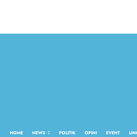
Skip
to
content
HOME
NEWS
POLITIK
OPINI
EVENT
LI