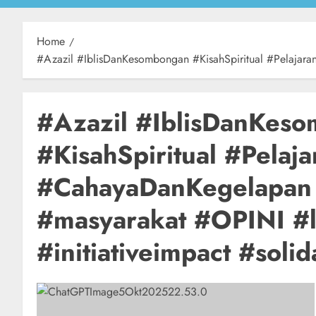
Home
#Azazil #IblisDanKesombongan #KisahSpiritual #Pelajaran
#Azazil #IblisDanKes
#KisahSpiritual #Pelaj
#CahayaDanKegelapan #
#masyarakat #OPINI #
#initiativeimpact #solid