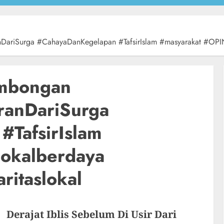
DariSurga #CahayaDanKegelapan #TafsirIslam #masyarakat #OPINI #
ombongan
aranDariSurga
TafsirIslam
lokalberdaya
aritaslokal
Derajat Iblis Sebelum Di Usir Dari