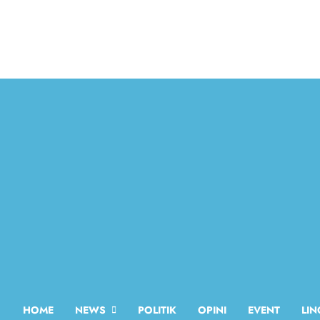
Skip
to
content
HOME
NEWS
POLITIK
OPINI
EVENT
LI