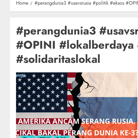
Home
#perangdunia3 #usavsrusia #politik #eksos #OPINI
#perangdunia3 #usavsru
#OPINI #lokalberdaya #
#solidaritaslokal