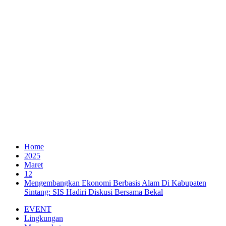
Home
2025
Maret
12
Mengembangkan Ekonomi Berbasis Alam Di Kabupaten
Sintang: SIS Hadiri Diskusi Bersama Bekal
EVENT
Lingkungan