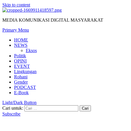
Skip to content
MEDIA KOMUNIKASI DIGITAL MASYARAKAT
Primary Menu
HOME
NEWS
Eksos
Politik
OPINI
EVENT
Lingkungan
Rohani
Gender
PODCAST
E-Book
Light/Dark Button
Cari untuk:
Subscribe