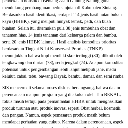
pendekatan holistik di Bentang Alam Gunung Naning guna
mendukung pembangunan berkelanjutan di Kabupaten Sintang.
Berdasarkan hasil identifikasi, terdapat 114 jenis hasil hutan bukan
kayu (HHBK), yang meliputi minyak lemak, padi, dan buah-
buahan. Selain itu, ditemukan pula 38 jenis tumbuhan obat dan
tanaman hias, 14 jenis tanaman dari keluarga palem dan bambu,
serta 20 jenis HHBK lainnya. Hasil analisis komoditas prioritas
berdasarkan Tingkat Nilai Konservasi Prioritas (TNKP)
menunjukkan bahwa kopi memiliki skor tertinggi (80), diikuti oleh
tengkawang dan durian (78), serta jengkol (74). Adapun komoditas
potensial untuk pengembangan lebih lanjut meliputi jahe, madu
kelulut, cabai, tebu, bawang Dayak, bambu, damar, dan serai rimba.
SIS mencermati selama proses diskusi berlangsung, bahwa dalam
perencanaan maupun program yang dilakukan oleh Tim BEKAL,
fokus masih tertuju pada pemanfaatan HHBK untuk menghasilkan
produk turunan atau produk inovasi seperti Obat herbal, kosmetik,
dan pangan. Namun, aspek pemasaran produk masih belum
mendapat perhatian yang cukup. Karena dalam perencanaan, aspek