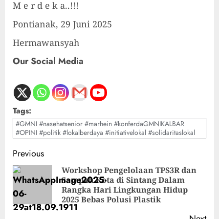
M e r d e k a..!!!
Pontianak, 29 Juni 2025
Hermawansyah
Our Social Media
Tags:
#GMNI #nasehatsenior #marhein #konferdaGMNIKALBAR
#OPINI #politik #lokalberdaya #initiativelokal #solidaritaslokal
Post
Previous
navigation
Workshop Pengelolaan TPS3R dan
Sampah Kota di Sintang Dalam
Pre
Rangka Hari Lingkungan Hidup
pos
2025 Bebas Polusi Plastik
Next