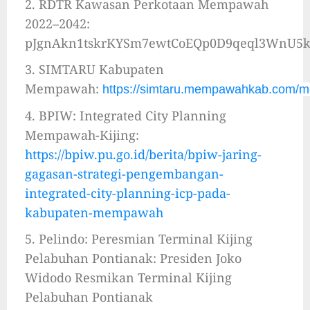
2. RDTR Kawasan Perkotaan Mempawah
2022–2042:
pJgnAkn1tskrKYSm7ewtCoEQp0D9qeql3WnU5k
3. SIMTARU Kabupaten
Mempawah:
https://simtaru.mempawahkab.com
4. BPIW: Integrated City Planning
Mempawah-Kijing:
https://bpiw.pu.go.id/berita/bpiw-jaring-
gagasan-strategi-pengembangan-
integrated-city-planning-icp-pada-
kabupaten-mempawah
5. Pelindo: Peresmian Terminal Kijing
Pelabuhan Pontianak: Presiden Joko
Widodo Resmikan Terminal Kijing
Pelabuhan Pontianak