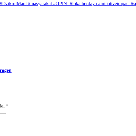
DzikrulMaut #masyarakat #OPINI #lokalberdaya #initiativeimpact #sol
erogen
dai
*