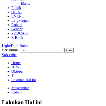
Eksos
Politik
OPINI
EVENT
Lingkungan
Rohani
Gender
PODCAST
E-Book
Light/Dark Button
Cari untuk:
Subscribe
Home
2025
Oktober
11
Lakukan Hal ini
Masyarakat
Rohani
Lakukan Hal ini