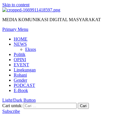
Skip to content
MEDIA KOMUNIKASI DIGITAL MASYARAKAT
Primary Menu
HOME
NEWS
Eksos
Politik
OPINI
EVENT
Lingkungan
Rohani
Gender
PODCAST
E-Book
Light/Dark Button
Cari untuk:
Subscribe