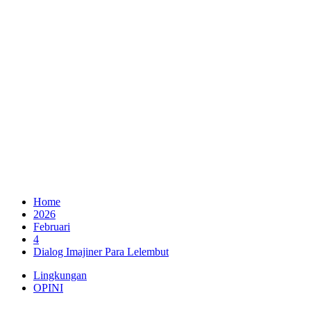
Home
2026
Februari
4
Dialog Imajiner Para Lelembut
Lingkungan
OPINI