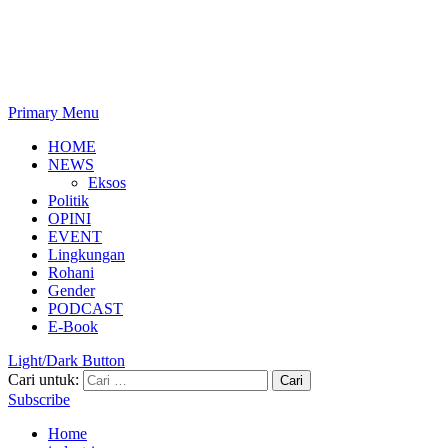
Primary Menu
HOME
NEWS
Eksos
Politik
OPINI
EVENT
Lingkungan
Rohani
Gender
PODCAST
E-Book
Light/Dark Button
Cari untuk:
Subscribe
Home