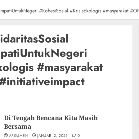
patiUntukNegeri #KohesiSosial #KrisisEkologis #masyarakat #OPINI
daritasSosial
patiUntukNegeri
kologis #masyarakat
initiativeimpact
Di Tengah Bencana Kita Masih
Bersama
ARGUMEN
JANUARI 2, 2026
0