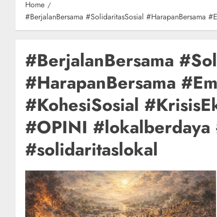
Home
#BerjalanBersama #SolidaritasSosial #HarapanBersama #Em
#BerjalanBersama #Soli
#HarapanBersama #Em
#KohesiSosial #KrisisE
#OPINI #lokalberdaya #
#solidaritaslokal