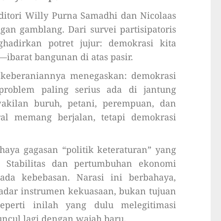
itori Willy Purna Samadhi dan Nicolaas
n gamblang. Dari survei partisipatoris
hadirkan potret jujur: demokrasi kita
—ibarat bangunan di atas pasir.
 keberaniannya menegaskan: demokrasi
 problem paling serius ada di jantung
rwakilan buruh, petani, perempuan, dan
ral memang berjalan, tetapi demokrasi
haya gagasan “politik keteraturan” yang
e. Stabilitas dan pertumbuhan ekonomi
pada kebebasan. Narasi ini berbahaya,
adar instrumen kekuasaan, bukan tujuan
seperti inilah yang dulu melegitimasi
ncul lagi dengan wajah baru.