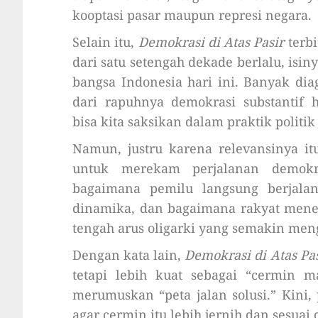
kooptasi pasar maupun represi negara.
Selain itu,
Demokrasi di Atas Pasir
terbi
dari satu setengah dekade berlalu, isi
bangsa Indonesia hari ini. Banyak di
dari rapuhnya demokrasi substantif
bisa kita saksikan dalam praktik politi
Namun, justru karena relevansinya itu
untuk merekam perjalanan demokra
bagaimana pemilu langsung berjalan
dinamika, dan bagaimana rakyat meneg
tengah arus oligarki yang semakin men
Dengan kata lain,
Demokrasi di Atas Pas
tetapi lebih kuat sebagai “cermin m
merumuskan “peta jalan solusi.” Kin
agar cermin itu lebih jernih dan sesuai