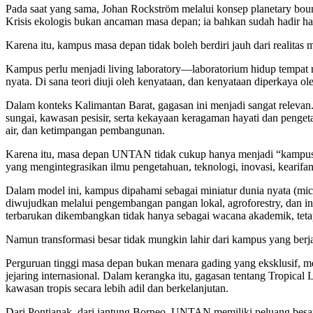
Pada saat yang sama, Johan Rockström melalui konsep planetary bo
Krisis ekologis bukan ancaman masa depan; ia bahkan sudah hadir har
Karena itu, kampus masa depan tidak boleh berdiri jauh dari realitas 
Kampus perlu menjadi living laboratory—laboratorium hidup tempat m
nyata. Di sana teori diuji oleh kenyataan, dan kenyataan diperkaya ole
Dalam konteks Kalimantan Barat, gagasan ini menjadi sangat relevan
sungai, kawasan pesisir, serta kekayaan keragaman hayati dan pengeta
air, dan ketimpangan pembangunan.
Karena itu, masa depan UNTAN tidak cukup hanya menjadi “kampus 
yang mengintegrasikan ilmu pengetahuan, teknologi, inovasi, kearifan
Dalam model ini, kampus dipahami sebagai miniatur dunia nyata (micro
diwujudkan melalui pengembangan pangan lokal, agroforestry, dan inov
terbarukan dikembangkan tidak hanya sebagai wacana akademik, tetapi
Namun transformasi besar tidak mungkin lahir dari kampus yang berja
Perguruan tinggi masa depan bukan menara gading yang eksklusif, mel
jejaring internasional. Dalam kerangka itu, gagasan tentang Tropic
kawasan tropis secara lebih adil dan berkelanjutan.
Dari Pontianak, dari jantung Borneo, UNTAN memiliki peluang besar u