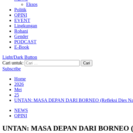
Eksos
Politik
OPINI
EVENT
Lingkungan
Rohani
Gender
PODCAST
E-Book
Light/Dark Button
Cari untuk:
Subscribe
Home
2026
Mei
25
UNTAN: MASA DEPAN DARI BORNEO (Refleksi Dies Natalis
NEWS
OPINI
UNTAN: MASA DEPAN DARI BORNEO (Reflek