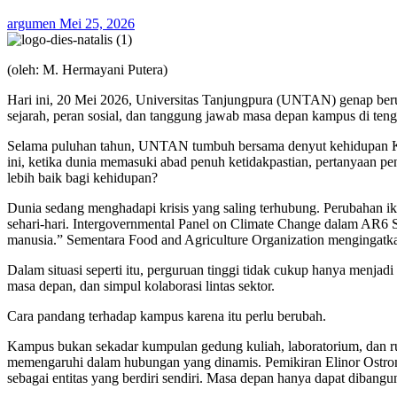
argumen
Mei 25, 2026
(oleh: M. Hermayani Putera)
Hari ini, 20 Mei 2026, Universitas Tanjungpura (UNTAN) genap beru
sejarah, peran sosial, dan tanggung jawab masa depan kampus di ten
Selama puluhan tahun, UNTAN tumbuh bersama denyut kehidupan Kalim
ini, ketika dunia memasuki abad penuh ketidakpastian, pertanyaan
lebih baik bagi kehidupan?
Dunia sedang menghadapi krisis yang saling terhubung. Perubahan ikli
sehari-hari. Intergovernmental Panel on Climate Change dalam AR6
manusia.” Sementara Food and Agriculture Organization mengingatka
Dalam situasi seperti itu, perguruan tinggi tidak cukup hanya menjad
masa depan, dan simpul kolaborasi lintas sektor.
Cara pandang terhadap kampus karena itu perlu berubah.
Kampus bukan sekadar kumpulan gedung kuliah, laboratorium, dan rua
memengaruhi dalam hubungan yang dinamis. Pemikiran Elinor Ostrom 
sebagai entitas yang berdiri sendiri. Masa depan hanya dapat dibangun