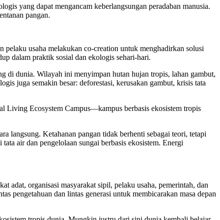
kologis yang dapat mengancam keberlangsungan peradaban manusia.
rentanan pangan.
dan pelaku usaha melakukan co-creation untuk menghadirkan solusi
dup dalam praktik sosial dan ekologis sehari-hari.
g di dunia. Wilayah ini menyimpan hutan hujan tropis, lahan gambut,
gis juga semakin besar: deforestasi, kerusakan gambut, krisis tata
cal Living Ecosystem Campus—kampus berbasis ekosistem tropis
ra langsung. Ketahanan pangan tidak berhenti sebagai teori, tetapi
tata air dan pengelolaan sungai berbasis ekosistem. Energi
 adat, organisasi masyarakat sipil, pelaku usaha, pemerintah, dan
intas pengetahuan dan lintas generasi untuk membicarakan masa depan
istem tropis dunia. Mungkin justru dari sini dunia kembali belajar