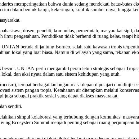
undaries memperingatkan bahwa dunia sedang mendekati batas-batas e
i ini dalam bentuk banjir, kekeringan, konflik sumber daya, hingga ke
masyarakat.
ahasiswa, dosen, peneliti, komunitas, pemerintah, masyarakat sipil, 
h ilmu pengetahuan. Pendidikan tidak berhenti di ruang kelas, tetapi hi
. UNTAN berada di jantung Borneo, salah satu kawasan tropis terpentin
huan lokal yang luar biasa. Namun di wilayah yang sama, tekanan ekolo
besar”. UNTAN perlu mengambil peran lebih strategis sebagai Tropi
 lokal, dan aksi nyata dalam satu sistem kehidupan yang utuh.
cosm), tempat berbagai tantangan masa depan dipelajari dan diuji seca
asi sistem pangan tropis. Ketahanan air diterapkan melalui konservasi 
 juga sebagai praktik sosial yang dapat diakses masyarakat.
lan sendiri.
ainkan simpul kolaborasi yang terhubung dengan komunitas, masyarakat
al Living Ecosystem Summit menjadi penting sebagai ruang perjumpaan l
ntuk menjadi ruang dialog global tentang masa depan manusia dan ekos