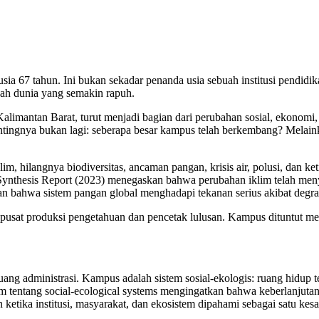
sia 67 tahun. Ini bukan sekadar penanda usia sebuah institusi pendi
gah dunia yang semakin rapuh.
antan Barat, turut menjadi bagian dari perubahan sosial, ekonomi, 
 pentingnya bukan lagi: seberapa besar kampus telah berkembang? Me
m, hilangnya biodiversitas, ancaman pangan, krisis air, polusi, dan ke
 Synthesis Report (2023) menegaskan bahwa perubahan iklim telah men
n bahwa sistem pangan global menghadapi tekanan serius akibat degra
i pusat produksi pengetahuan dan pencetak lulusan. Kampus dituntut me
ng administrasi. Kampus adalah sistem sosial-ekologis: ruang hidup t
tentang social-ecological systems mengingatkan bahwa keberlanjutan 
 ketika institusi, masyarakat, dan ekosistem dipahami sebagai satu kes