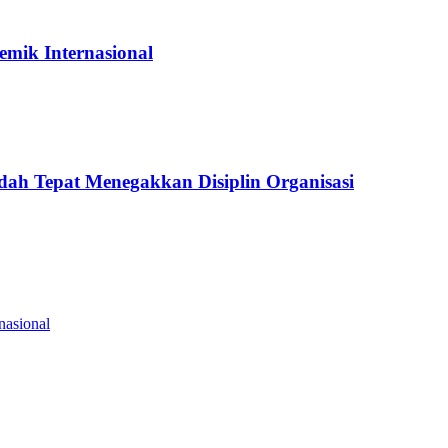
mik Internasional
dah Tepat Menegakkan Disiplin Organisasi
nasional