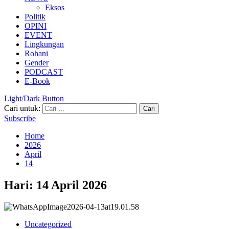
Eksos
Politik
OPINI
EVENT
Lingkungan
Rohani
Gender
PODCAST
E-Book
Light/Dark Button
Cari untuk:
Subscribe
Home
2026
April
14
Hari:
14 April 2026
Uncategorized