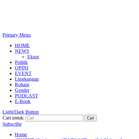
Primary Menu
HOME
NEWS
Eksos
Politik
OPINI
EVENT
Lingkungan
Rohani
Gender
PODCAST
E-Book
Light/Dark Button
Cari untuk:
Subscribe
Home