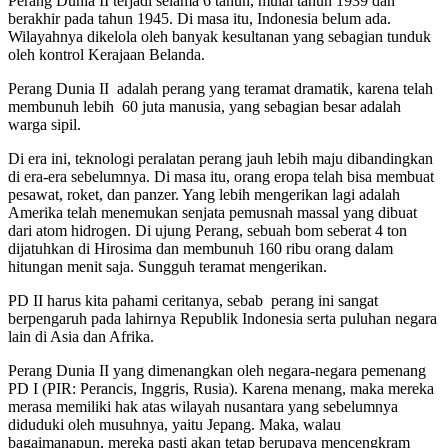
Perang Dunia II terjadi selama 6 tahun, mulai tahun 1939 dan
berakhir pada tahun 1945. Di masa itu, Indonesia belum ada.
Wilayahnya dikelola oleh banyak kesultanan yang sebagian tunduk
oleh kontrol Kerajaan Belanda.
Perang Dunia II adalah perang yang teramat dramatik, karena telah
membunuh lebih 60 juta manusia, yang sebagian besar adalah
warga sipil.
Di era ini, teknologi peralatan perang jauh lebih maju dibandingkan
di era-era sebelumnya. Di masa itu, orang eropa telah bisa membuat
pesawat, roket, dan panzer. Yang lebih mengerikan lagi adalah
Amerika telah menemukan senjata pemusnah massal yang dibuat
dari atom hidrogen. Di ujung Perang, sebuah bom seberat 4 ton
dijatuhkan di Hirosima dan membunuh 160 ribu orang dalam
hitungan menit saja. Sungguh teramat mengerikan.
PD II harus kita pahami ceritanya, sebab perang ini sangat
berpengaruh pada lahirnya Republik Indonesia serta puluhan negara
lain di Asia dan Afrika.
Perang Dunia II yang dimenangkan oleh negara-negara pemenang
PD I (PIR: Perancis, Inggris, Rusia). Karena menang, maka mereka
merasa memiliki hak atas wilayah nusantara yang sebelumnya
diduduki oleh musuhnya, yaitu Jepang. Maka, walau
bagaimanapun, mereka pasti akan tetap berupaya mencengkram