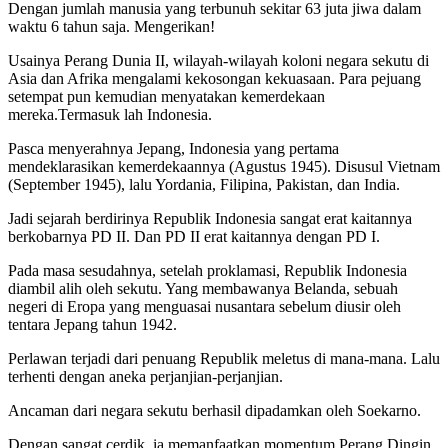
Dengan jumlah manusia yang terbunuh sekitar 63 juta jiwa dalam
waktu 6 tahun saja. Mengerikan!
Usainya Perang Dunia II, wilayah-wilayah koloni negara sekutu di
Asia dan Afrika mengalami kekosongan kekuasaan. Para pejuang
setempat pun kemudian menyatakan kemerdekaan
mereka.Termasuk lah Indonesia.
Pasca menyerahnya Jepang, Indonesia yang pertama
mendeklarasikan kemerdekaannya (Agustus 1945). Disusul Vietnam
(September 1945), lalu Yordania, Filipina, Pakistan, dan India.
Jadi sejarah berdirinya Republik Indonesia sangat erat kaitannya
berkobarnya PD II. Dan PD II erat kaitannya dengan PD I.
Pada masa sesudahnya, setelah proklamasi, Republik Indonesia
diambil alih oleh sekutu. Yang membawanya Belanda, sebuah
negeri di Eropa yang menguasai nusantara sebelum diusir oleh
tentara Jepang tahun 1942.
Perlawan terjadi dari penuang Republik meletus di mana-mana. Lalu
terhenti dengan aneka perjanjian-perjanjian.
Ancaman dari negara sekutu berhasil dipadamkan oleh Soekarno.
Dengan sangat cerdik, ia memanfaatkan momentum Perang Dingin