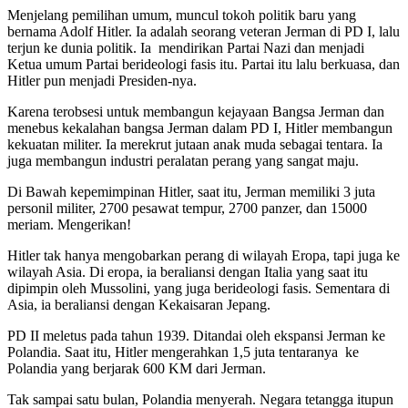
Menjelang pemilihan umum, muncul tokoh politik baru yang
bernama Adolf Hitler. Ia adalah seorang veteran Jerman di PD I, lalu
terjun ke dunia politik. Ia mendirikan Partai Nazi dan menjadi
Ketua umum Partai berideologi fasis itu. Partai itu lalu berkuasa, dan
Hitler pun menjadi Presiden-nya.
Karena terobsesi untuk membangun kejayaan Bangsa Jerman dan
menebus kekalahan bangsa Jerman dalam PD I, Hitler membangun
kekuatan militer. Ia merekrut jutaan anak muda sebagai tentara. Ia
juga membangun industri peralatan perang yang sangat maju.
Di Bawah kepemimpinan Hitler, saat itu, Jerman memiliki 3 juta
personil militer, 2700 pesawat tempur, 2700 panzer, dan 15000
meriam. Mengerikan!
Hitler tak hanya mengobarkan perang di wilayah Eropa, tapi juga ke
wilayah Asia. Di eropa, ia beraliansi dengan Italia yang saat itu
dipimpin oleh Mussolini, yang juga berideologi fasis. Sementara di
Asia, ia beraliansi dengan Kekaisaran Jepang.
PD II meletus pada tahun 1939. Ditandai oleh ekspansi Jerman ke
Polandia. Saat itu, Hitler mengerahkan 1,5 juta tentaranya ke
Polandia yang berjarak 600 KM dari Jerman.
Tak sampai satu bulan, Polandia menyerah. Negara tetangga itupun