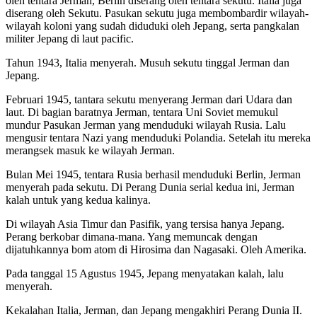
oleh tentara Jerman, Berlin diserang oleh tentara sekutu. Italia juga
diserang oleh Sekutu. Pasukan sekutu juga membombardir wilayah-
wilayah koloni yang sudah diduduki oleh Jepang, serta pangkalan
militer Jepang di laut pacific.
Tahun 1943, Italia menyerah. Musuh sekutu tinggal Jerman dan
Jepang.
Februari 1945, tantara sekutu menyerang Jerman dari Udara dan
laut. Di bagian baratnya Jerman, tentara Uni Soviet memukul
mundur Pasukan Jerman yang menduduki wilayah Rusia. Lalu
mengusir tentara Nazi yang menduduki Polandia. Setelah itu mereka
merangsek masuk ke wilayah Jerman.
Bulan Mei 1945, tentara Rusia berhasil menduduki Berlin, Jerman
menyerah pada sekutu. Di Perang Dunia serial kedua ini, Jerman
kalah untuk yang kedua kalinya.
Di wilayah Asia Timur dan Pasifik, yang tersisa hanya Jepang.
Perang berkobar dimana-mana. Yang memuncak dengan
dijatuhkannya bom atom di Hirosima dan Nagasaki. Oleh Amerika.
Pada tanggal 15 Agustus 1945, Jepang menyatakan kalah, lalu
menyerah.
Kekalahan Italia, Jerman, dan Jepang mengakhiri Perang Dunia II.