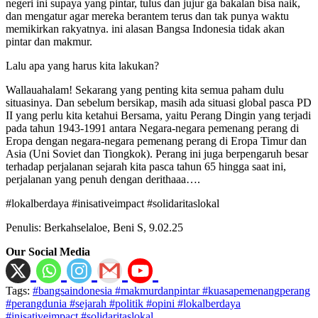
negeri ini supaya yang pintar, tulus dan jujur ga bakalan bisa naik,
dan mengatur agar mereka berantem terus dan tak punya waktu
memikirkan rakyatnya. ini alasan Bangsa Indonesia tidak akan
pintar dan makmur.
Lalu apa yang harus kita lakukan?
Wallauahalam! Sekarang yang penting kita semua paham dulu
situasinya. Dan sebelum bersikap, masih ada situasi global pasca PD
II yang perlu kita ketahui Bersama, yaitu Perang Dingin yang terjadi
pada tahun 1943-1991 antara Negara-negara pemenang perang di
Eropa dengan negara-negara pemenang perang di Eropa Timur dan
Asia (Uni Soviet dan Tiongkok). Perang ini juga berpengaruh besar
terhadap perjalanan sejarah kita pasca tahun 65 hingga saat ini,
perjalanan yang penuh dengan derithaaa….
#lokalberdaya #inisativeimpact #solidaritaslokal
Penulis: Berkahselaloe, Beni S, 9.02.25
Our Social Media
Tags:
#bangsaindonesia #makmurdanpintar #kuasapemenangperang
#perangdunia #sejarah #politik #opini #lokalberdaya
#inisativeimpact #solidaritaslokal