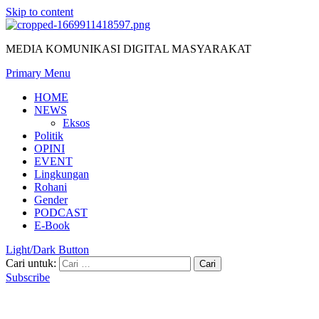
Skip to content
MEDIA KOMUNIKASI DIGITAL MASYARAKAT
Primary Menu
HOME
NEWS
Eksos
Politik
OPINI
EVENT
Lingkungan
Rohani
Gender
PODCAST
E-Book
Light/Dark Button
Cari untuk:
Subscribe