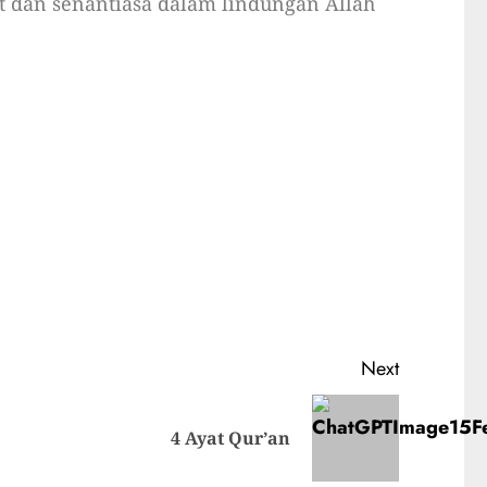
at dan senantiasa dalam lindungan Allah
Next
4 Ayat Qur’an