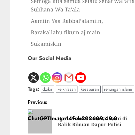
Semoga kita semua selalu sehat wal’afi
Subhana Wa Ta’ala
Aamiin Yaa Rabbal’alamiin,
Barakallahu fikum aj’main
Sukamiskin
Our Social Media
Tags:
dzikir
keikhlasan
kesabaran
renungan islami
Previous
Dari Pistol Ke Panci: Ironi di
Balik Ribuan Dapur Polisi