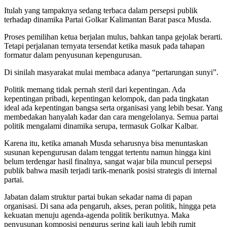
Itulah yang tampaknya sedang terbaca dalam persepsi publik
terhadap dinamika Partai Golkar Kalimantan Barat pasca Musda.
Proses pemilihan ketua berjalan mulus, bahkan tanpa gejolak berarti.
Tetapi perjalanan ternyata tersendat ketika masuk pada tahapan
formatur dalam penyusunan kepengurusan.
Di sinilah masyarakat mulai membaca adanya “pertarungan sunyi”.
Politik memang tidak pernah steril dari kepentingan. Ada
kepentingan pribadi, kepentingan kelompok, dan pada tingkatan
ideal ada kepentingan bangsa serta organisasi yang lebih besar. Yang
membedakan hanyalah kadar dan cara mengelolanya. Semua partai
politik mengalami dinamika serupa, termasuk Golkar Kalbar.
Karena itu, ketika amanah Musda seharusnya bisa menuntaskan
susunan kepengurusan dalam tenggat tertentu namun hingga kini
belum terdengar hasil finalnya, sangat wajar bila muncul persepsi
publik bahwa masih terjadi tarik-menarik posisi strategis di internal
partai.
Jabatan dalam struktur partai bukan sekadar nama di papan
organisasi. Di sana ada pengaruh, akses, peran politik, hingga peta
kekuatan menuju agenda-agenda politik berikutnya. Maka
penyusunan komposisi pengurus sering kali jauh lebih rumit