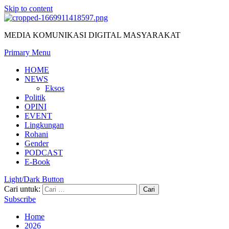
Skip to content
MEDIA KOMUNIKASI DIGITAL MASYARAKAT
Primary Menu
HOME
NEWS
Eksos
Politik
OPINI
EVENT
Lingkungan
Rohani
Gender
PODCAST
E-Book
Light/Dark Button
Cari untuk:
Subscribe
Home
2026