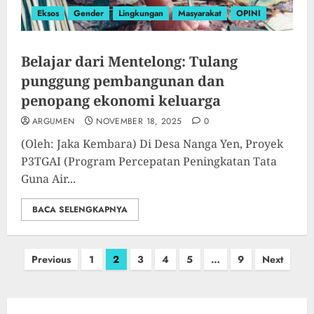
Eksos
Gender
Lingkungan
Masyarakat
OPINI
Belajar dari Mentelong: Tulang
punggung pembangunan dan
penopang ekonomi keluarga
ARGUMEN
NOVEMBER 18, 2025
0
(Oleh: Jaka Kembara) Di Desa Nanga Yen, Proyek
P3TGAI (Program Percepatan Peningkatan Tata
Guna Air...
BACA SELENGKAPNYA
Paginasi
Previous
1
2
3
4
5
…
9
Next
pos