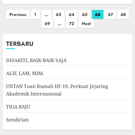
Paginasi
Previous
1
…
63
64
65
66
67
68
pos
69
…
72
Next
TERBARU
DISAKITI, BAIK-BAIK SAJA
ALIF, LAM, MIM.
UNTAN Tuan Rumah IIF-19, Perkuat Jejaring
Akademik Internasional
TIGA BAJU
Sendirian