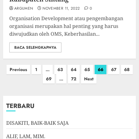
ARGUMEN
NOVEMBER 11, 2022
0
Organisation Development atau pengembangan
organisasi merupakan hal penting yang harus
diwujudkan oleh OMS, Keberhasilan...
BACA SELENGKAPNYA
Paginasi
Previous
1
…
63
64
65
66
67
68
pos
69
…
72
Next
TERBARU
DISAKITI, BAIK-BAIK SAJA
ALIF, LAM, MIM.